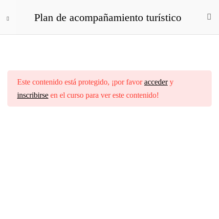
Plan de acompañamiento turístico
Lección Uno.
1
Miembro de la Asociación para la Interpretación del Patrimonio
Tú como guía: quién eres, qué
Este contenido está protegido, ¡por favor
acceder
y
clientes quieres y con qué negocio
inscribirse
en el curso para ver este contenido!
Podemos estar en contacto vía
sueñas.
Lección Dos
1
Lección Tres
1